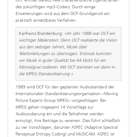
OCF enthält bereits viele charakteristische Eigenschaften
des zukünftigen mp3-Codecs. Durch einige
Erweiterungen wird aus dem OCF-Grundgerüst ein
praktisch einsetzbares Verfahren.
Karlheinz Brandenburg:
»Im Jahr 1988 war OCF ein
wichtiger Meilenstein: Denn OCF realisierte die Vision
aus den siebziger Jahren, Musik über
Telefonleitungen zu übertragen. Erstmals konnten
wir Musik in guter Qualität bei 64 kbit/s für ein
Monosignal codieren. Mit OCF starteten wir dann in
die MPEG-Standardisierung.«
1989 wird OCF für den geplanten Audiostandard der
Internationalen Standardisierungsorganisation »Moving
Picture Experts Group MPEG« vorgeschlagen. Bei
MPEG gehen insgesamt 14 Vorschläge zur
Audiocodierung ein und die Teilnehmer werden
ermutigt, ihre Beiträge zu vereinen. Dies führt schließlich
zu vier Vorschlägen, darunter ASPEC (Adaptive Spectral
Perceptual Entropy Coding) und MUSICAM. ASPEC ist